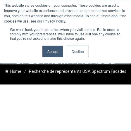
TOLL FREE:
1-855-444-0588
Find a Rep
This website stores cookies on your computer. These cookies are used to
improve your website experience and provide more personalized services to
you, both on this website and through other media. To find out more about the
cookies we use, see our Privacy Policy.
We won't track your information when you visit our site. But in order to
RECHERCHE DE
comply with your preferences, we'll have to use just one tiny cookie so
that you're not asked to make this choice again.
REPRÉSENTANTS USA
Accept
Decline
SPECTRUM FACADES
Home
Recherche de représentants USA Spectrum Facades